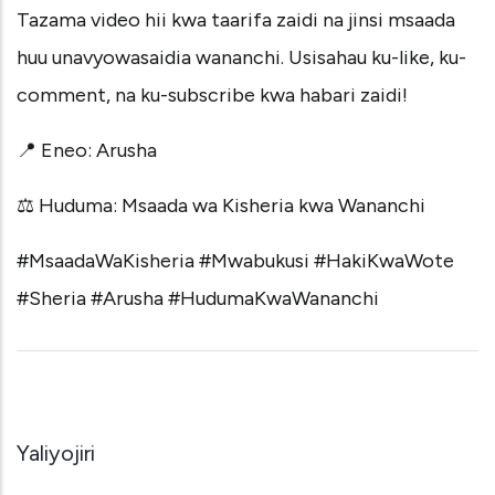
Tazama video hii kwa taarifa zaidi na jinsi msaada
huu unavyowasaidia wananchi. Usisahau ku-like, ku-
comment, na ku-subscribe kwa habari zaidi!
📍 Eneo: Arusha
⚖️ Huduma: Msaada wa Kisheria kwa Wananchi
#MsaadaWaKisheria
#Mwabukusi
#HakiKwaWote
#Sheria
#Arusha
#HudumaKwaWananchi
Yaliyojiri