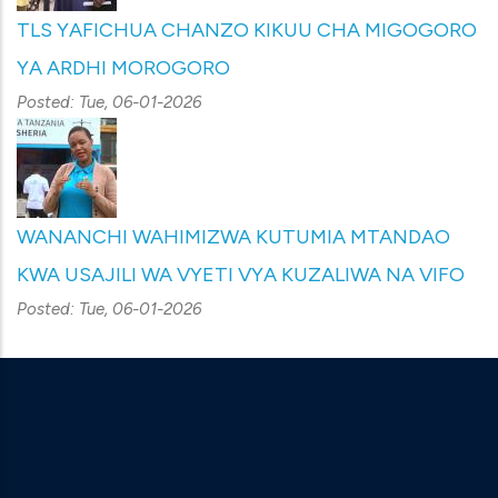
TLS YAFICHUA CHANZO KIKUU CHA MIGOGORO
YA ARDHI MOROGORO
Posted:
Tue, 06-01-2026
WANANCHI WAHIMIZWA KUTUMIA MTANDAO
KWA USAJILI WA VYETI VYA KUZALIWA NA VIFO
Posted:
Tue, 06-01-2026