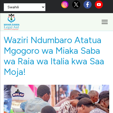
Skip
Select
to
your
language
main
content
Waziri Ndumbaro Atatua
Mgogoro wa Miaka Saba
wa Raia wa Italia kwa Saa
Moja!