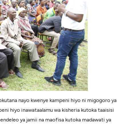
okutana nayo kwenye kampeni hiyo ni migogoro ya
peni hiyo inawataalamu wa kisheria kutoka taaisisi
aendeleo ya jamii na maofisa kutoka madawati ya