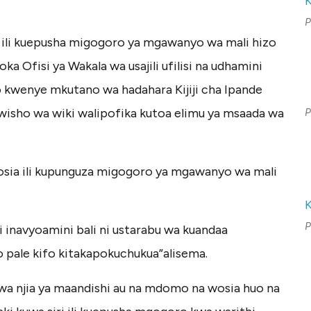
P
 ili kuepusha migogoro ya mgawanyo wa mali hizo
ka Ofisi ya Wakala wa usajili ufilisi na udhamini
o kwenye mkutano wa hadahara Kijiji cha Ipande
mwisho wa wiki walipofika kutoa elimu ya msaada wa
P
wosia ili kupunguza migogoro ya mgawanyo wa mali
P
i inavyoamini bali ni ustarabu wa kuandaa
pale kifo kitakapokuchukua”alisema.
 kwa njia ya maandishi au na mdomo na wosia huo na