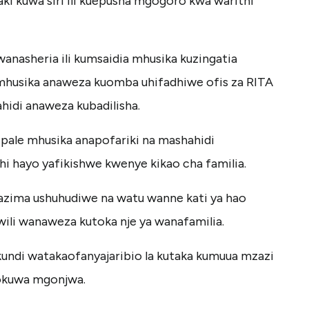
i kuwa siri ili kuepusha mgogoro kwa warithi
anasheria ili kumsaidia mhusika kuzingatia
mhusika anaweza kuomba uhifadhiwe ofis za RITA
hidi anaweza kubadilisha.
 pale mhusika anapofariki na mashahidi
shi hayo yafikishwe kwenye kikao cha familia.
zima ushuhudiwe na watu wanne kati ya hao
wili wanaweza kutoka nje ya wanafamilia.
kundi watakaofanyajaribio la kutaka kumuua mzazi
okuwa mgonjwa.