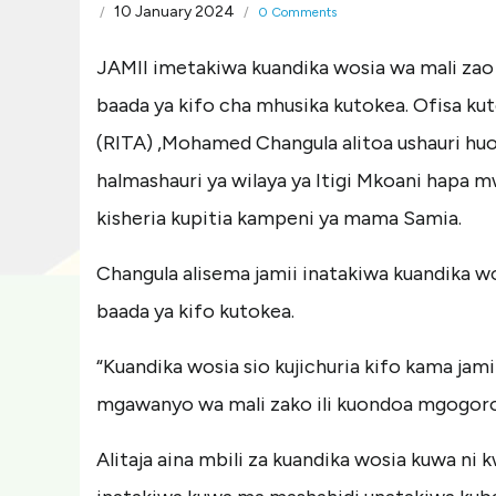
10 January 2024
/
/
0 Comments
JAMII imetakiwa kuandika wosia wa mali zao
baada ya kifo cha mhusika kutokea. Ofisa kuto
(RITA) ,Mohamed Changula alitoa ushauri hu
halmashauri ya wilaya ya Itigi Mkoani hapa 
kisheria kupitia kampeni ya mama Samia.
Changula alisema jamii inatakiwa kuandika 
baada ya kifo kutokea.
“Kuandika wosia sio kujichuria kifo kama jami
mgawanyo wa mali zako ili kuondoa mgogoro 
Alitaja aina mbili za kuandika wosia kuwa ni