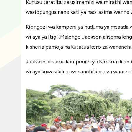
Kuhusu taratibu za usimamizi wa mirathi wa
wasiopungua nane kati ya hao lazima wanne 
Kiongozi wa kampeni ya huduma ya msaada w
wilaya ya Itigi ,Malongo Jackson alisema len
kisheria pamoja na kutatua kero za wananchi
Jackson alisema kampeni hiyo Kimkoa ilizin
wilaya kuwasikiliza wananchi kero za wananc