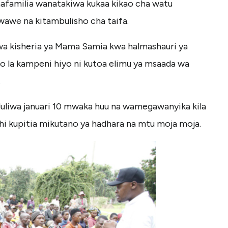
nafamilia wanatakiwa kukaa kikao cha watu
wawe na kitambulisho cha taifa.
a kisheria ya Mama Samia kwa halmashauri ya
go la kampeni hiyo ni kutoa elimu ya msaada wa
.
duliwa januari 10 mwaka huu na wamegawanyika kila
hi kupitia mikutano ya hadhara na mtu moja moja.