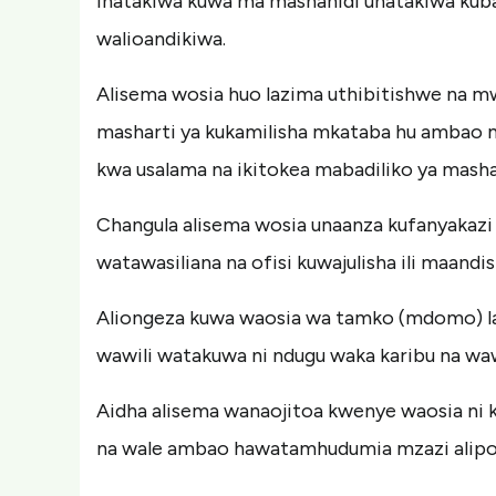
inatakiwa kuwa ma mashahidi unatakiwa kubak
walioandikiwa.
Alisema wosia huo lazima uthibitishwe na mw
masharti ya kukamilisha mkataba hu ambao 
kwa usalama na ikitokea mabadiliko ya masha
Changula alisema wosia unaanza kufanyakazi
watawasiliana na ofisi kuwajulisha ili maandi
Aliongeza kuwa waosia wa tamko (mdomo) la
wawili watakuwa ni ndugu waka karibu na wa
Aidha alisema wanaojitoa kwenye waosia ni 
na wale ambao hawatamhudumia mzazi alip