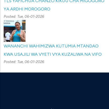
TLS YAFICHUA CHANZO KIKUU CHA MIGOGORO
YA ARDHI MOROGORO
Posted:
Tue, 06-01-2026
WANANCHI WAHIMIZWA KUTUMIA MTANDAO
KWA USAJILI WA VYETI VYA KUZALIWA NA VIFO
Posted:
Tue, 06-01-2026