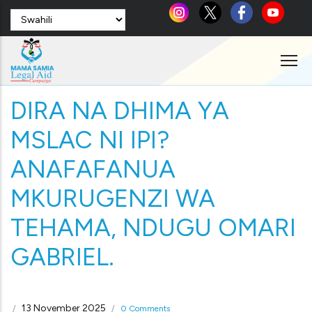
Skip
Select
to
your
language
main
content
DIRA NA DHIMA YA
MSLAC NI IPI?
ANAFAFANUA
MKURUGENZI WA
TEHAMA, NDUGU OMARI
GABRIEL.
13 November 2025
/
/
0 Comments