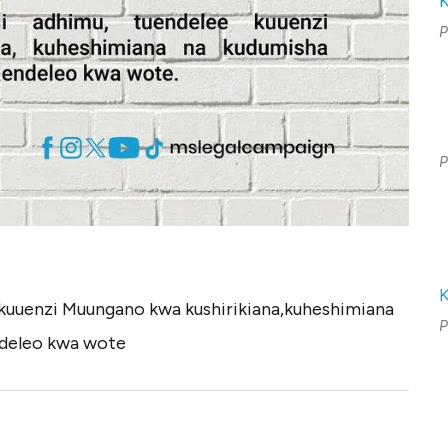
P
P
 kuuenzi Muungano kwa kushirikiana,kuheshimiana
P
ndeleo kwa wote