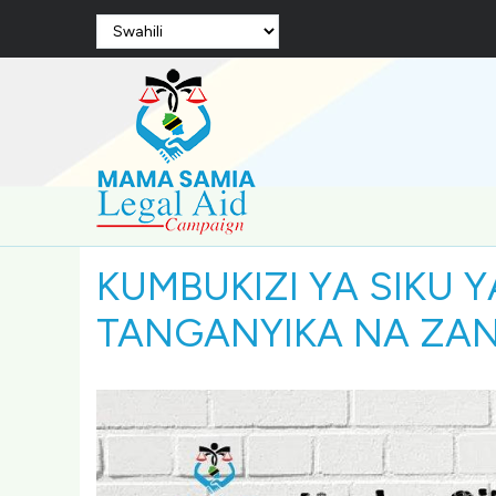
Skip
Select
to
your
language
main
content
KUMBUKIZI YA SIKU
TANGANYIKA NA ZAN