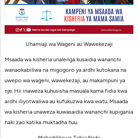
Uhamiaji wa Wageni au Wawekezaji
Msaada wa kisheria unalenga kusaidia wananchi
wanaokabiliwa na migogoro ya ardhi kutokana na
uwepo wa wageni, wawekezaji, au makampuni ya
nje. Hii inaweza kuhusisha masuala kama fidia kwa
ardhi iliyotwaliwa au kufukuzwa kwa watu. Msaada
wa kisheria unaweza kuwasaidia wananchi kupigania
haki zao katika muktadha huu.
Mabadiliko ya Tabia Nchi