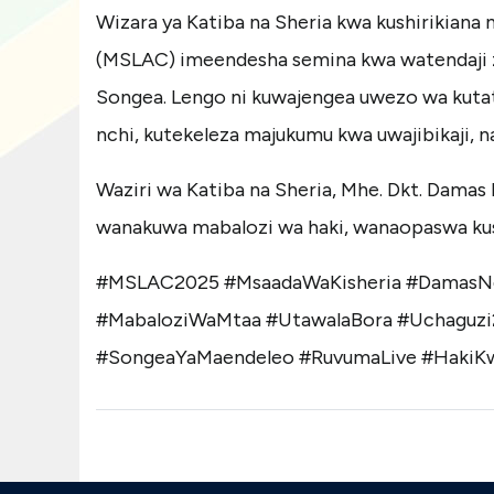
Wizara ya Katiba na Sheria kwa kushirikian
(MSLAC) imeendesha semina kwa watendaji za
Songea. Lengo ni kuwajengea uwezo wa kutat
nchi, kutekeleza majukumu kwa uwajibikaji, na
Waziri wa Katiba na Sheria, Mhe. Dkt. Dama
wanakuwa mabalozi wa haki, wanaopaswa kus
#MSLAC2025
#MsaadaWaKisheria
#DamasN
#MabaloziWaMtaa
#UtawalaBora
#Uchaguzi
#SongeaYaMaendeleo
#RuvumaLive
#HakiK