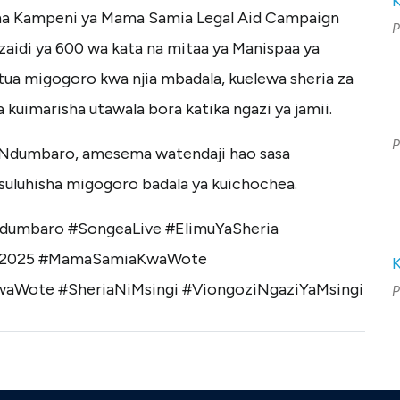
a na Kampeni ya Mama Samia Legal Aid Campaign
P
idi ya 600 wa kata na mitaa ya Manispaa ya
ua migogoro kwa njia mbadala, kuelewa sheria za
 kuimarisha utawala bora katika ngazi ya jamii.
P
s Ndumbaro, amesema watendaji hao sasa
uluhisha migogoro badala ya kuichochea.
dumbaro
#SongeaLive
#ElimuYaSheria
2025
#MamaSamiaKwaWote
waWote
#SheriaNiMsingi
#ViongoziNgaziYaMsingi
P