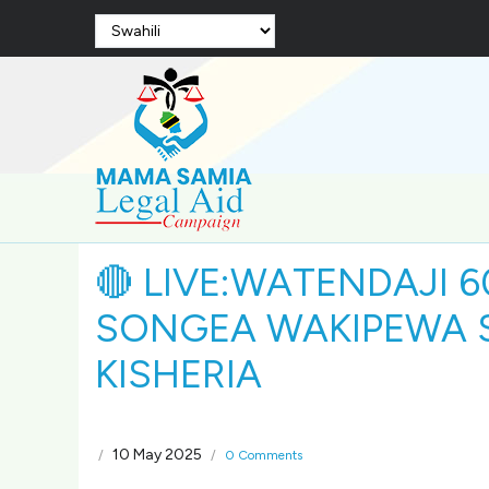
Skip
Select
to
your
language
main
content
🔴 LIVE:WATENDAJI 
SONGEA WAKIPEWA S
KISHERIA
10 May 2025
/
/
0 Comments