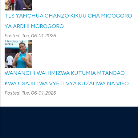
TLS YAFICHUA CHANZO KIKUU CHA MIGOGORO
YA ARDHI MOROGORO
Posted:
Tue, 06-01-2026
WANANCHI WAHIMIZWA KUTUMIA MTANDAO
KWA USAJILI WA VYETI VYA KUZALIWA NA VIFO
Posted:
Tue, 06-01-2026