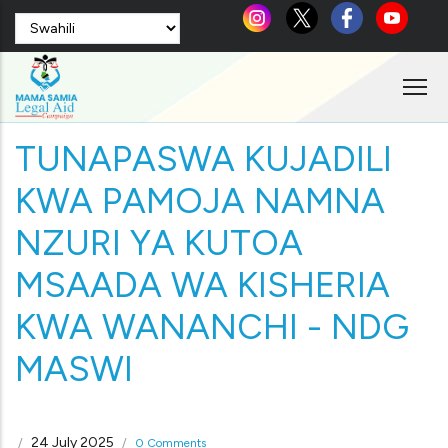
Skip
Select
to
your
language
main
content
TUNAPASWA KUJADILI
KWA PAMOJA NAMNA
NZURI YA KUTOA
MSAADA WA KISHERIA
KWA WANANCHI - NDG
MASWI
24 July 2025
/
/
0 Comments