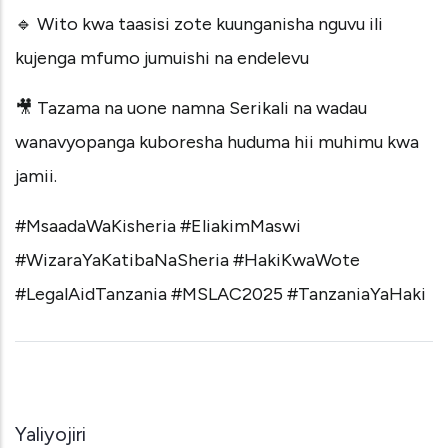
🔹 Wito kwa taasisi zote kuunganisha nguvu ili
kujenga mfumo jumuishi na endelevu
🎥 Tazama na uone namna Serikali na wadau
wanavyopanga kuboresha huduma hii muhimu kwa
jamii.
#MsaadaWaKisheria
#EliakimMaswi
#WizaraYaKatibaNaSheria
#HakiKwaWote
#LegalAidTanzania
#MSLAC2025
#TanzaniaYaHaki
Yaliyojiri