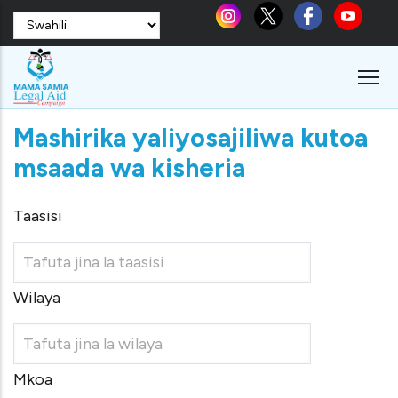
Skip
Select
to
your
language
main
content
Mashirika yaliyosajiliwa kutoa
msaada wa kisheria
Taasisi
Wilaya
Mkoa