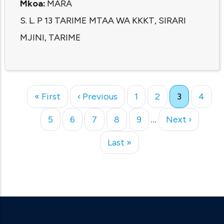
Mkoa:
MARA
S. L. P 13 TARIME MTAA WA KKKT, SIRARI
MJINI, TARIME
First
« First
Previous
‹ Previous
Page
1
Page
2
Current
3
Page
4
Pagination
page
page
page
Page
5
Page
6
Page
7
Page
8
Page
9
…
Next
Next ›
page
Last
Last »
page