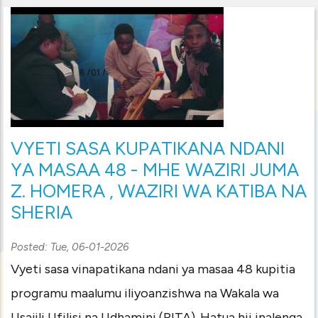
VYETI SASA KUPATIKANA NDANI
YA MASAA 48 - MHE WAZIRI JUMA
Z. HOMERA , WAZIRI WA KATIBA NA
SHERIA
Posted:
Tue, 06-01-2026
Vyeti sasa vinapatikana ndani ya masaa 48 kupitia
programu maalumu iliyoanzishwa na Wakala wa
Usajili Ufilisi na Udhamini (RITA). Hatua hii inalenga