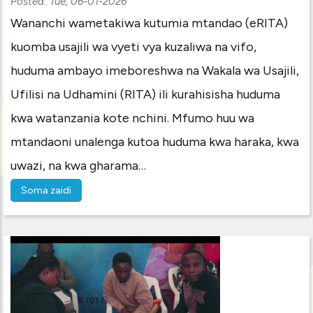
Posted:
Tue, 06-01-2026
Wananchi wametakiwa kutumia mtandao (eRITA)
kuomba usajili wa vyeti vya kuzaliwa na vifo,
huduma ambayo imeboreshwa na Wakala wa Usajili,
Ufilisi na Udhamini (RITA) ili kurahisisha huduma
kwa watanzania kote nchini. Mfumo huu wa
mtandaoni unalenga kutoa huduma kwa haraka, kwa
uwazi, na kwa gharama…
Soma zaidi