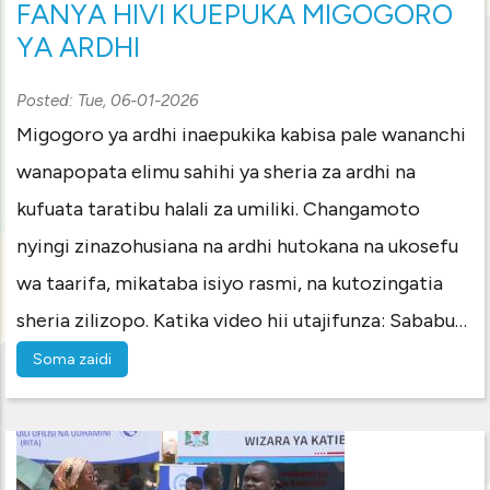
FANYA HIVI KUEPUKA MIGOGORO
YA ARDHI
Posted:
Tue, 06-01-2026
Migogoro ya ardhi inaepukika kabisa pale wananchi
wanapopata elimu sahihi ya sheria za ardhi na
kufuata taratibu halali za umiliki. Changamoto
nyingi zinazohusiana na ardhi hutokana na ukosefu
wa taarifa, mikataba isiyo rasmi, na kutozingatia
sheria zilizopo. Katika video hii utajifunza: Sababu…
Soma zaidi