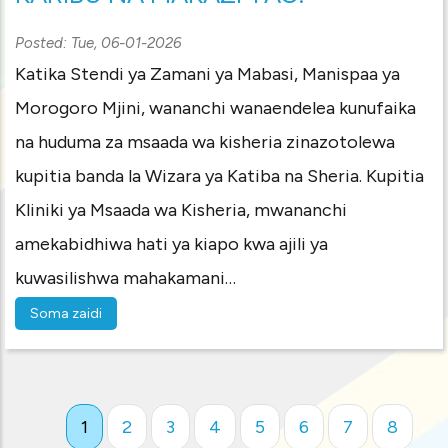
Posted:
Tue, 06-01-2026
Katika Stendi ya Zamani ya Mabasi, Manispaa ya
Morogoro Mjini, wananchi wanaendelea kunufaika
na huduma za msaada wa kisheria zinazotolewa
kupitia banda la Wizara ya Katiba na Sheria. Kupitia
Kliniki ya Msaada wa Kisheria, mwananchi
amekabidhiwa hati ya kiapo kwa ajili ya
kuwasilishwa mahakamani…
Soma zaidi
Current
1
Page
2
Page
3
Page
4
Page
5
Page
6
Page
7
Page
8
Pagination